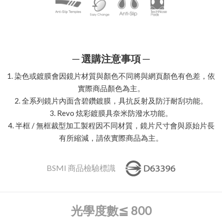
─ 選購注意事項 ─
1. 染色或鍍膜會因鏡片材質與顏色不同將與網頁顏色有色差，依
實際商品顏色為主。
2. 全系列鏡片內面含碧鑽鍍膜，具抗反射及防汙耐刮功能。
3. Revo 炫彩鍍膜具奈米防潑水功能。
4. 半框 / 無框裁型加工製程因不同材質，鏡片尺寸會與原始片長
有所縮減，請依實際商品為主。
BSMI 商品檢驗標識
光學度數
≦ 800