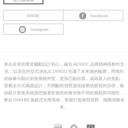
SHARE
Facebook
Instagram
來自未來的聲音觸動設計初心，融合 ADHOC 品牌精神與創作文
化，以混合的型式演化出 DINGO 充滿了未來感的輪廓，用簡約
的線條勾勒出前衛風格外型，更加凸顯自我，成為眾人的焦點，
搭載全片式風鏡設計，不間斷的視野讓視線聚焦眼前的目標，藉
由鏡片更換系統讓您隨著前進的節奏切換不同的風格與功能性，
整合 DSM RX 風鏡式光學系統，客製打造無瑕視野，揭開清晰未
來。