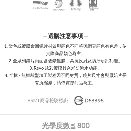
─ 選購注意事項 ─
1. 染色或鍍膜會因鏡片材質與顏色不同將與網頁顏色有色差，依
實際商品顏色為主。
2. 全系列鏡片內面含碧鑽鍍膜，具抗反射及防汙耐刮功能。
3. Revo 炫彩鍍膜具奈米防潑水功能。
4. 半框 / 無框裁型加工製程因不同材質，鏡片尺寸會與原始片長
有所縮減，請依實際商品為主。
BSMI 商品檢驗標識
光學度數
≦ 800