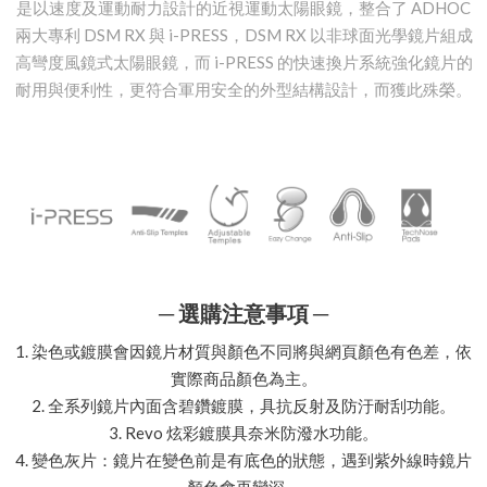
是以速度及運動耐力設計的近視運動太陽眼鏡，整合了 ADHOC
兩大專利 DSM RX 與 i-PRESS，DSM RX 以非球面光學鏡片組成
高彎度風鏡式太陽眼鏡，而 i-PRESS 的快速換片系統強化鏡片的
耐用與便利性，更符合軍用安全的外型結構設計，而獲此殊榮。
─ 選購注意事項 ─
1. 染色或鍍膜會因鏡片材質與顏色不同將與網頁顏色有色差，依
實際商品顏色為主。
2. 全系列鏡片內面含碧鑽鍍膜，具抗反射及防汙耐刮功能。
3. Revo 炫彩鍍膜具奈米防潑水功能。
4. 變色灰片：鏡片在變色前是有底色的狀態，遇到紫外線時鏡片
顏色會再變深。