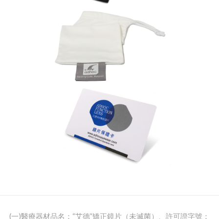
(一)醫療器材品名：“艾德”矯正鏡片（未滅菌）、許可證字號：