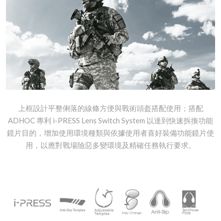
上框設計平整俐落的線條方便與戰術頭盔搭配使用；搭配
ADHOC 專利 i-PRESS Lens Switch System 以達到快速拆換功能
鏡片目的，增加使用環境種類與依據使用者喜好裝備功能鏡片使
用，以應對戰場險惡多變環境及精確任務執行要求。